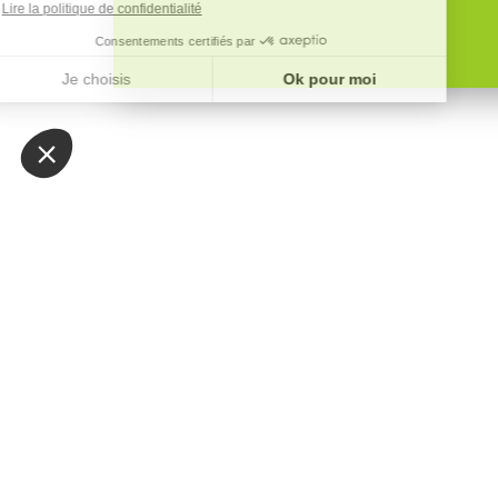
L'associat
d’attirer,
des perso
professionn
secteur 
Courtage.
Venez nous 