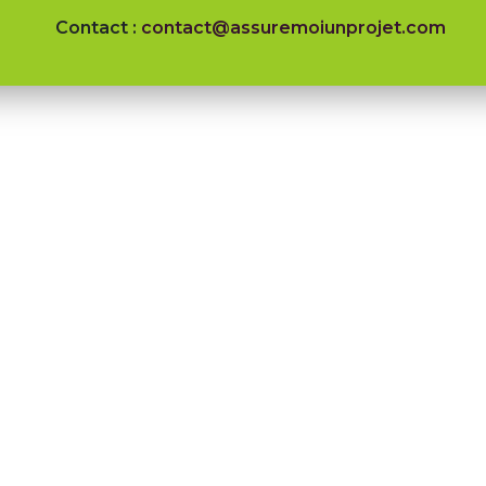
Contact :
contact@assuremoiunprojet.com
ion qui a pour vocation
 former et accompagner
nnes en reconversion
elle vers l'emploi dans le
Suivez-nous !
des Assurances et du
rencontrer !