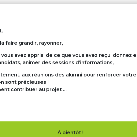
t,
la faire
grandir, rayonner,
vous avez appris, de ce que vous avez reçu,
donnez e
andidats,
animer des sessions
d’informations,
rutement
, aux réunions des alumni pour renforcer votre 
on
sont précieuses !
ent contribuer au projet …
À bientôt !