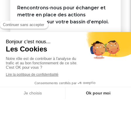
Rencontrons-nous pour échanger et
mettre en place des actions
communes, sur votre bassin d’emploi.
Fondations,
Nous nous mettons à votre écoute
pour répondre à vos questions et
construire le document de référence
qui vous permettra de présenter notre
projet à vos jurys.
Nous avons le souhait de construire, en
fonction de vos convictions et de vos
axes d’accompagnement une réponse
adaptée, coconstruite avec vous. En
fonction de vos bénéficiaires cibles, de